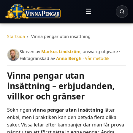
☰
Startsida
›
Vinna pengar utan insättning
Skriven av
Markus Lindström
, ansvarig utgivare ·
Faktagranskad av
Anna Bergh
·
Vår metodik
Vinna pengar utan
insättning – erbjudanden,
villkor och gränser
Sökningen
vinna pengar utan insättning
låter
enkel, men i praktiken kan den betyda flera olika
saker. Vissa letar efter kampanjer där man får prova
något utan att först sätta in egna pengar. Andra