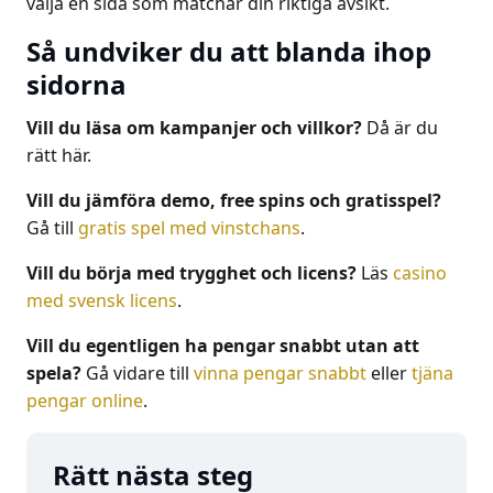
välja en sida som matchar din riktiga avsikt.
Så undviker du att blanda ihop
sidorna
Vill du läsa om kampanjer och villkor?
Då är du
rätt här.
Vill du jämföra demo, free spins och gratisspel?
Gå till
gratis spel med vinstchans
.
Vill du börja med trygghet och licens?
Läs
casino
med svensk licens
.
Vill du egentligen ha pengar snabbt utan att
spela?
Gå vidare till
vinna pengar snabbt
eller
tjäna
pengar online
.
Rätt nästa steg