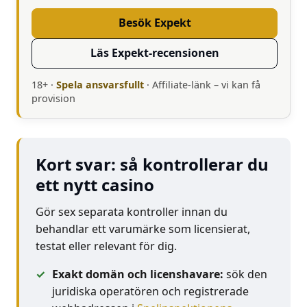
Besök Expekt
Läs Expekt-recensionen
18+ ·
Spela ansvarsfullt
· Affiliate-länk – vi kan få
provision
Kort svar: så kontrollerar du
ett nytt casino
Gör sex separata kontroller innan du
behandlar ett varumärke som licensierat,
testat eller relevant för dig.
Exakt domän och licenshavare:
sök den
juridiska operatören och registrerade