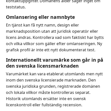
kontaktuppgifter. Domänens ålder säger inget om
teststatus.
Omlansering eller namnbyte
En tjänst kan få nytt namn, design eller
marknadsposition utan att juridisk operatör eller
licens ändras. Kontrollera vad som faktiskt har bytts
och vilka villkor som gäller efter omlanseringen. Ny
grafisk profil är inte ett nytt dokumenterat test.
Internationellt varumärke som går in på
den svenska licensmarknaden
Varumärket kan vara etablerat utomlands men nytt
inom den svenska licensierade marknaden. Den
svenska juridiska grunden, registrerade domänen
och lokala villkor måste kontrolleras separat.
Historik utomlands ersätter inte en svensk
licenskontroll eller fullständig recension.