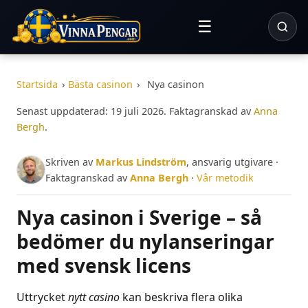
☰
Startsida
›
Bästa casinon
›
Nya casinon
Senast uppdaterad: 19 juli 2026. Faktagranskad av
Anna
Bergh
.
Skriven av
Markus Lindström
, ansvarig utgivare ·
Faktagranskad av
Anna Bergh
·
Vår metodik
Nya casinon i Sverige – så
bedömer du nylanseringar
med svensk licens
Uttrycket
nytt casino
kan beskriva flera olika