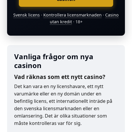
Svensk licens
·
Kontrollera licensmarknaden
·
Casino
utan kredit
· 18+
Vanliga frågor om nya
casinon
Vad räknas som ett nytt casino?
Det kan vara en ny licenshavare, ett nytt
varumärke eller en ny domän under en
befintlig licens, ett internationellt inträde på
den svenska licensmarknaden eller en
omlansering. Det är olika situationer som
måste kontrolleras var för sig.