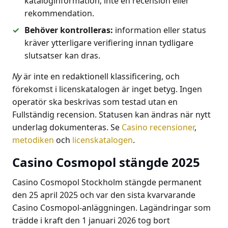
kataloginformation; inte en recension eller
rekommendation.
Behöver kontrolleras:
information eller status
kräver ytterligare verifiering innan tydligare
slutsatser kan dras.
Ny
är inte en redaktionell klassificering, och
förekomst i licenskatalogen är inget betyg. Ingen
operatör ska beskrivas som testad utan en
Fullständig recension. Statusen kan ändras när nytt
underlag dokumenteras. Se
Casino recensioner
,
metodiken
och
licenskatalogen
.
Casino Cosmopol stängde 2025
Casino Cosmopol Stockholm stängde permanent
den 25 april 2025 och var den sista kvarvarande
Casino Cosmopol-anläggningen. Lagändringar som
trädde i kraft den 1 januari 2026 tog bort