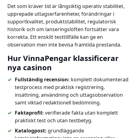
Det som kräver tid är långsiktig operativ stabilitet,
upprepade uttagserfarenheter, förändringar i
supportkvalitet, produktstabilitet, regulatorisk
historik och om lanseringslöften fortsätter vara
korrekta. Ett enskilt testtillfälle kan ge en
observation men inte bevisa framtida prestanda.
Hur VinnaPengar klassificerar
nya casinon
Fullständig recension:
komplett dokumenterad
testprocess med praktisk registrering,
insättning, användning och uttagsobservation
samt viktad redaktionell bedömning.
Faktaprofil:
verifierade fakta utan komplett
praktiskt test och utan testbetyg.
Katalogpost:
grundläggande