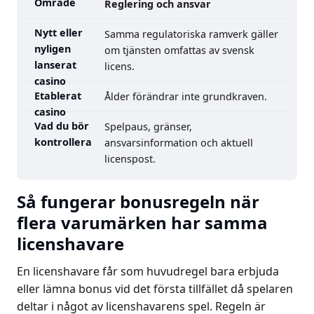
Reglering och ansvar
Samma regulatoriska ramverk gäller
om tjänsten omfattas av svensk
licens.
Ålder förändrar inte grundkraven.
Spelpaus, gränser,
ansvarsinformation och aktuell
licenspost.
Så fungerar bonusregeln när
flera varumärken har samma
licenshavare
En licenshavare får som huvudregel bara erbjuda
eller lämna bonus vid det första tillfället då spelaren
deltar i något av licenshavarens spel. Regeln är