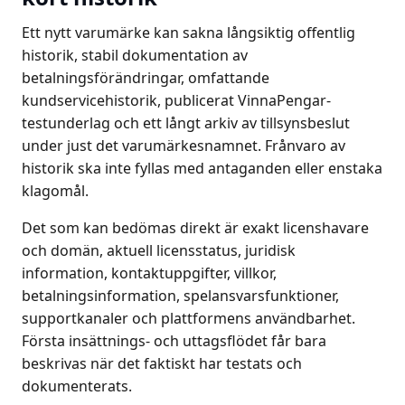
Ett nytt varumärke kan sakna långsiktig offentlig
historik, stabil dokumentation av
betalningsförändringar, omfattande
kundservicehistorik, publicerat VinnaPengar-
testunderlag och ett långt arkiv av tillsynsbeslut
under just det varumärkesnamnet. Frånvaro av
historik ska inte fyllas med antaganden eller enstaka
klagomål.
Det som kan bedömas direkt är exakt licenshavare
och domän, aktuell licensstatus, juridisk
information, kontaktuppgifter, villkor,
betalningsinformation, spelansvarsfunktioner,
supportkanaler och plattformens användbarhet.
Första insättnings- och uttagsflödet får bara
beskrivas när det faktiskt har testats och
dokumenterats.