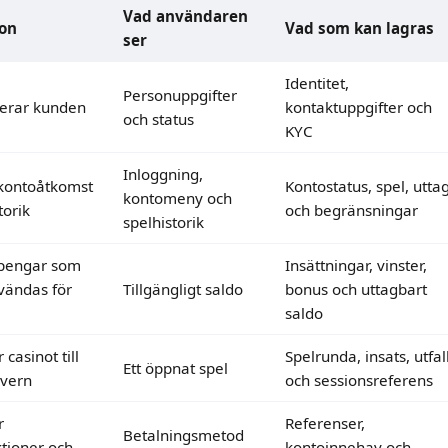
Vad användaren
on
Vad som kan lagras
ser
Identitet,
Personuppgifter
ierar kunden
kontaktuppgifter och
och status
KYC
Inloggning,
 kontoåtkomst
Kontostatus, spel, utta
kontomeny och
torik
och begränsningar
spelhistorik
 pengar som
Insättningar, vinster,
vändas för
Tillgängligt saldo
bonus och uttagbart
saldo
 casinot till
Spelrunda, insats, utfal
Ett öppnat spel
rvern
och sessionsreferens
r
Referenser,
Betalningsmetod
tioner och
kontoinnehav och