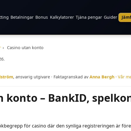
tting
Betalningar
Bonus
Kalkylatorer
Tjäna pengar
Guider
Jämf
r
›
Casino utan konto
26.
dström
, ansvarig utgivare · Faktagranskad av
Anna Bergh
·
Vår m
n konto – BankID, spelkon
ökbegrepp för casino där den synliga registreringen är före