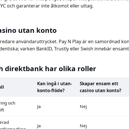
l KYC och garanterar inte åtkomst eller uttag.
asino utan konto
bredare användaruttrycket. Pay N Play är en samordnad kon
identiska; varken BankID, Trustly eller Swish innebär ensamt
h direktbank har olika roller
Kan ingå i utan-
Skapar ensam ett
ll
konto-flöde?
casino utan konto?
ring och
Ja
Nej
ft
erad
Ja
Nej
gsförmedling