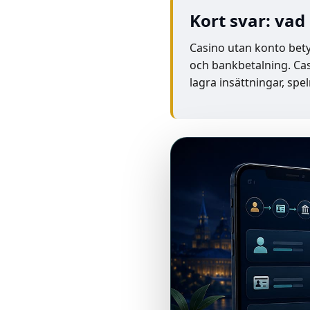
Kort svar: vad
Casino utan konto bety
och bankbetalning. Cas
lagra insättningar, spe