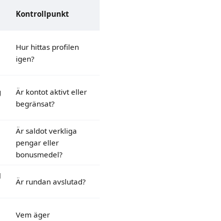
Kontrollpunkt
Hur hittas profilen
igen?
g
Är kontot aktivt eller
begränsat?
Är saldot verkliga
pengar eller
bonusmedel?
l
Är rundan avslutad?
Vem äger