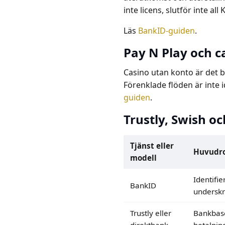
inte licens, slutför inte al
Läs
BankID-guiden
.
Pay N Play och c
Casino utan konto är det 
Förenklade flöden är inte 
guiden
.
Trustly, Swish oc
Tjänst eller
Huvudro
modell
Identifie
BankID
underskri
Trustly eller
Bankbas
direktbank
betalnin