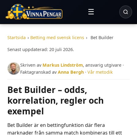
☰
Startsida
›
Betting med svensk licens
›
Bet Builder
Senast uppdaterad: 20 juli 2026.
Skriven av
Markus Lindström
, ansvarig utgivare ·
Faktagranskad av
Anna Bergh
·
Vår metodik
Bet Builder – odds,
korrelation, regler och
exempel
Bet Builder är en bettingfunktion där flera
marknader från samma match kombineras till ett