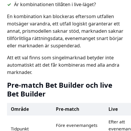
Är kombinationen tillåten i live-läget?
En kombination kan blockeras eftersom utfallen
motsäger varandra, ett utfall logiskt garanterar ett
annat, prismodellen saknar stöd, marknaden saknar
tillförlitliga rättningsdata, evenemanget snart börjar
eller marknaden är suspenderad.
Att ett val finns som singelmarknad betyder inte
automatiskt att det får kombineras med alla andra
marknader.
Pre-match Bet Builder och live
Bet Builder
Område
Pre-match
Live
Efter att
Före evenemangets
Tidpunkt
eveneman