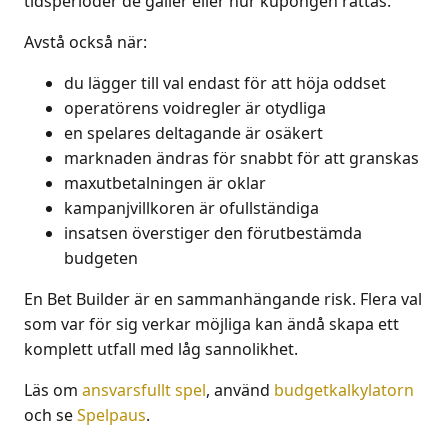
tidsperioder de gäller eller hur kupongen rättas.
Avstå också när:
du lägger till val endast för att höja oddset
operatörens voidregler är otydliga
en spelares deltagande är osäkert
marknaden ändras för snabbt för att granskas
maxutbetalningen är oklar
kampanjvillkoren är ofullständiga
insatsen överstiger den förutbestämda
budgeten
En Bet Builder är en sammanhängande risk. Flera val
som var för sig verkar möjliga kan ändå skapa ett
komplett utfall med låg sannolikhet.
Läs om
ansvarsfullt spel
, använd
budgetkalkylatorn
och se
Spelpaus
.