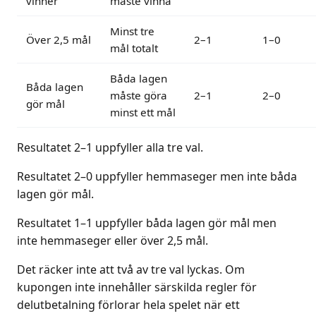
vinner
måste vinna
Minst tre
Över 2,5 mål
2–1
1–0
mål totalt
Båda lagen
Båda lagen
måste göra
2–1
2–0
gör mål
minst ett mål
Resultatet 2–1 uppfyller alla tre val.
Resultatet 2–0 uppfyller hemmaseger men inte båda
lagen gör mål.
Resultatet 1–1 uppfyller båda lagen gör mål men
inte hemmaseger eller över 2,5 mål.
Det räcker inte att två av tre val lyckas. Om
kupongen inte innehåller särskilda regler för
delutbetalning förlorar hela spelet när ett