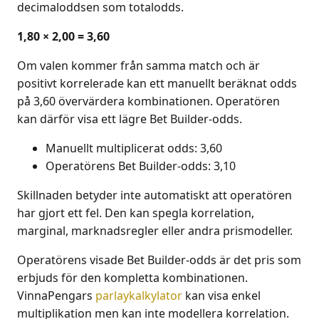
decimaloddsen som totalodds.
1,80 × 2,00 = 3,60
Om valen kommer från samma match och är
positivt korrelerade kan ett manuellt beräknat odds
på 3,60 övervärdera kombinationen. Operatören
kan därför visa ett lägre Bet Builder-odds.
Manuellt multiplicerat odds: 3,60
Operatörens Bet Builder-odds: 3,10
Skillnaden betyder inte automatiskt att operatören
har gjort ett fel. Den kan spegla korrelation,
marginal, marknadsregler eller andra prismodeller.
Operatörens visade Bet Builder-odds är det pris som
erbjuds för den kompletta kombinationen.
VinnaPengars
parlaykalkylator
kan visa enkel
multiplikation men kan inte modellera korrelation.