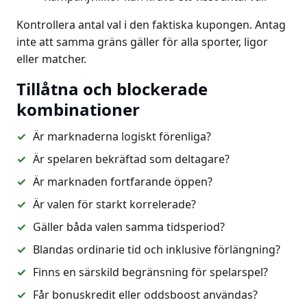
Kontrollera antal val i den faktiska kupongen. Antag
inte att samma gräns gäller för alla sporter, ligor
eller matcher.
Tillåtna och blockerade
kombinationer
Är marknaderna logiskt förenliga?
Är spelaren bekräftad som deltagare?
Är marknaden fortfarande öppen?
Är valen för starkt korrelerade?
Gäller båda valen samma tidsperiod?
Blandas ordinarie tid och inklusive förlängning?
Finns en särskild begränsning för spelarspel?
Får bonuskredit eller oddsboost användas?