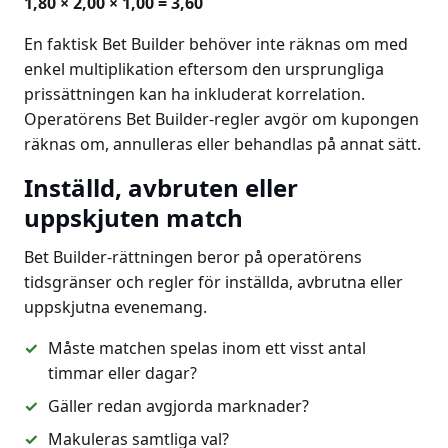
1,80 × 2,00 × 1,00 = 3,60
En faktisk Bet Builder behöver inte räknas om med
enkel multiplikation eftersom den ursprungliga
prissättningen kan ha inkluderat korrelation.
Operatörens Bet Builder-regler avgör om kupongen
räknas om, annulleras eller behandlas på annat sätt.
Inställd, avbruten eller
uppskjuten match
Bet Builder-rättningen beror på operatörens
tidsgränser och regler för inställda, avbrutna eller
uppskjutna evenemang.
Måste matchen spelas inom ett visst antal
timmar eller dagar?
Gäller redan avgjorda marknader?
Makuleras samtliga val?