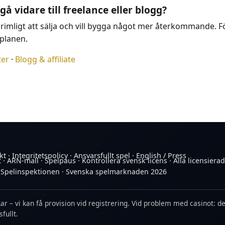
gå vidare till freelance eller blogg?
 rimligt att sälja och vill bygga något mer återkommande. F
 planen.
ter
·
Blogg & affiliate
kt
·
Integritetspolicy
·
Ansvarsfullt spel
·
English / Press
t
·
ARN-mall
·
Spelpaus
·
Kontrollera svensk licens
·
Alla licensiera
 Spelinspektionen
·
Svenska spelmarknaden 2026
nkar – vi kan få provision vid registrering. Vid problem med casinot: d
fullt.