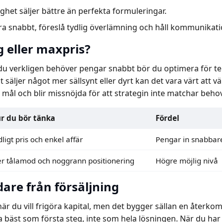
ghet säljer bättre än perfekta formuleringar.
ra snabbt, föreslå tydlig överlämning och håll kommunikati
g eller maxpris?
du verkligen behöver pengar snabbt bör du optimera för tem
äljer något mer sällsynt eller dyrt kan det vara värt att vä
ål och blir missnöjda för att strategin inte matchar behov
r du bör tänka
Fördel
ligt pris och enkel affär
Pengar in snabbar
r tålamod och noggrann positionering
Högre möjlig nivå
dare från försäljning
 när du vill frigöra kapital, men det bygger sällan en åte
ta bäst som första steg, inte som hela lösningen. När du ha