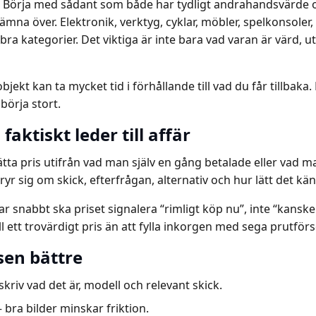
t. Börja med sådant som både har tydligt andrahandsvärde oc
ämna över. Elektronik, verktyg, cyklar, möbler, spelkonsoler
ra kategorier. Det viktiga är inte bara vad varan är värd, u
 objekt kan ta mycket tid i förhållande till vad du får tillbaka.
 börja stort.
faktiskt leder till affär
 sätta pris utifrån vad man själv en gång betalade eller va
ryr sig om skick, efterfrågan, alternativ och hur lätt det kän
r snabbt ska priset signalera “rimligt köp nu”, inte “kanske
ill ett trovärdigt pris än att fylla inkorgen med sega prutför
sen bättre
skriv vad det är, modell och relevant skick.
 bra bilder minskar friktion.