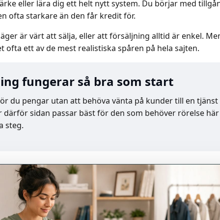
rke eller lära dig ett helt nytt system. Du börjar med tillg
n ofta starkare än den får kredit för.
 äger är värt att sälja, eller att försäljning alltid är enkel. M
t ofta ett av de mest realistiska spåren på hela sajten.
ning fungerar så bra som start
gör du pengar utan att behöva vänta på kunder till en tjänst
r därför sidan passar bäst för den som behöver rörelse här o
a steg.