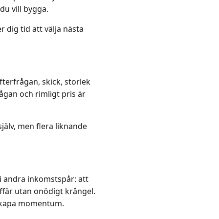
u vill bygga.
dig tid att välja nästa
fterfrågan, skick, storlek
gan och rimligt pris är
själv, men flera liknande
i andra inkomstspår: att
ffär utan onödigt krångel.
t skapa momentum.