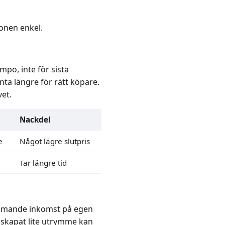
onen enkel.
po, inte för sista
nta längre för rätt köpare.
et.
Nackdel
e
Något lägre slutpris
Tar längre tid
rkommande inkomst på egen
r skapat lite utrymme kan