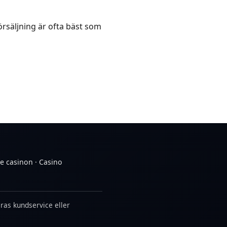
örsäljning är ofta bäst som
de casinon
·
Casino
eras kundservice eller