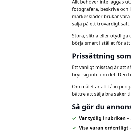
Allt behöver inte läggas u
fotografera, beskriva och l
märkeskläder brukar vara b
sälja på ett trovärdigt sätt.
Stora, slitna eller otydliga
börja smart i stället för att
Prissättning som 
Ett vanligt misstag är att
bryr sig inte om det. Den b
Om målet är att få in penga
bättre att sälja bra saker t
Så gör du annon
Var tydlig i rubriken
– 
Visa varan ordentligt
–