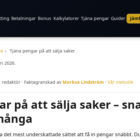
tting
Betalningar
Bonus
Kalkylatorer
Tjäna pengar
Guider
Jämf
ne
›
Tjäna pengar på att sälja saker
ri 2026.
, redaktör · Faktagranskad av
Markus Lindström
·
Vår metodik
r på att sälja saker – s
 många
ga det mest underskattade sättet att få in pengar snabbt. D