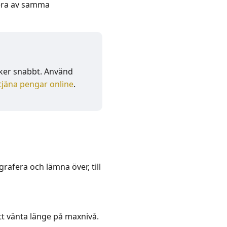
lera av samma
aker snabbt. Använd
tjäna pengar online
.
rafera och lämna över, till
att vänta länge på maxnivå.