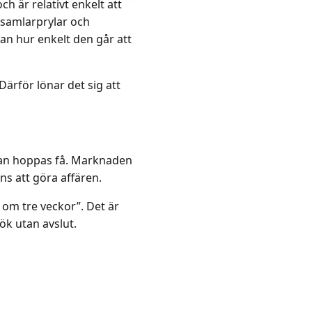
h är relativt enkelt att
, samlarprylar och
tan hur enkelt den går att
 Därför lönar det sig att
d man hoppas få. Marknaden
ns att göra affären.
 om tre veckor”. Det är
sök utan avslut.