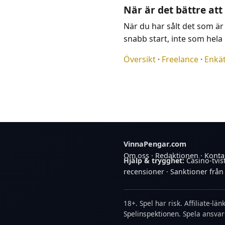
När är det bättre att 
När du har sålt det som är
snabb start, inte som hela
Översikt
·
Freelance
·
Enkä
VinnaPengar.com
Om oss
·
Redaktionen
·
Konta
Hjälp & trygghet:
Casino-tvis
recensioner
·
Sanktioner från
18+. Spel har risk. Affiliate-lä
Spelinspektionen
. Spela ansvars