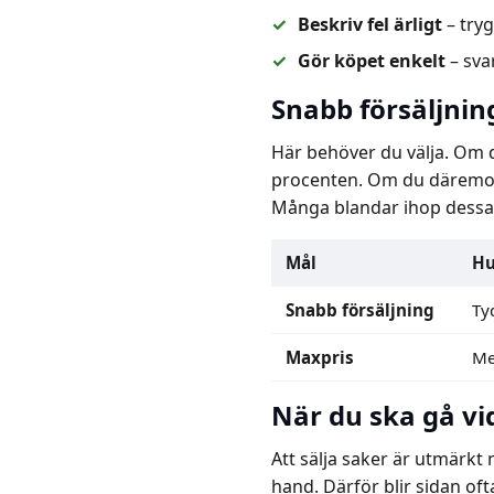
Beskriv fel ärligt
– tryg
Gör köpet enkelt
– sva
Snabb försäljnin
Här behöver du välja. Om 
procenten. Om du däremot s
Många blandar ihop dessa m
Mål
Hu
Snabb försäljning
Tyd
Maxpris
Me
När du ska gå vi
Att sälja saker är utmärkt
hand. Därför blir sidan of