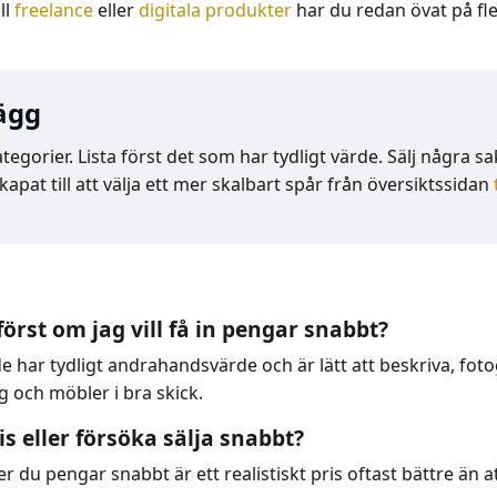
ll
freelance
eller
digitala produkter
har du redan övat på f
ägg
gorier. Lista först det som har tydligt värde. Sälj några s
at till att välja ett mer skalbart spår från översiktssidan
 först om jag vill få in pengar snabbt?
har tydligt andrahandsvärde och är lätt att beskriva, fotog
g och möbler i bra skick.
is eller försöka sälja snabbt?
 du pengar snabbt är ett realistiskt pris oftast bättre än 