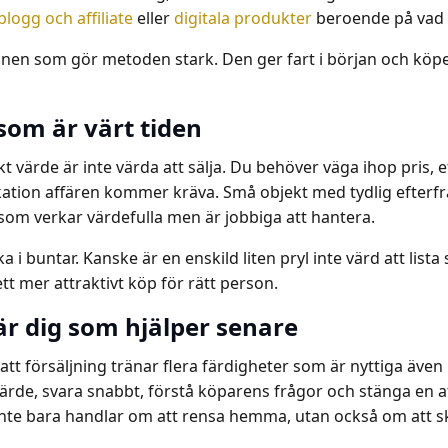
blogg och affiliate
eller
digitala produkter
beroende på vad d
nen som gör metoden stark. Den ger fart i början och köper 
som är värt tiden
kt värde är inte värda att sälja. Du behöver väga ihop pris, e
ion affären kommer kräva. Små objekt med tydlig efterfrå
 som verkar värdefulla men är jobbiga att hantera.
 i buntar. Kanske är en enskild liten pryl inte värd att lista 
tt mer attraktivt köp för rätt person.
lär dig som hjälper senare
tt försäljning tränar flera färdigheter som är nyttiga även 
 värde, svara snabbt, förstå köparens frågor och stänga en a
 inte bara handlar om att rensa hemma, utan också om at