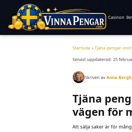
Casinon
Be
Startsida
›
Tjäna pengar onli
Senast uppdaterad: 25 februa
Skriven av
Anna Bergh
Tjäna penga
vägen för
Att sälja saker är för mån