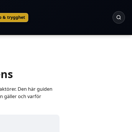
p & trygghet
ens
 aktörer. Den här guiden
n gäller och varför