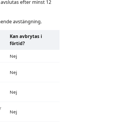
 avslutas efter minst 12
ående avstängning.
Kan avbrytas i
förtid?
Nej
Nej
Nej
r
Nej