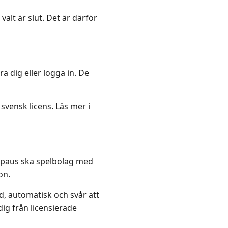
alt är slut. Det är därför
a dig eller logga in. De
svensk licens. Läs mer i
elpaus ska spelbolag med
on.
ed, automatisk och svår att
dig från licensierade