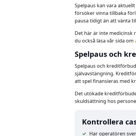
Spelpaus kan vara aktuellt
försöker vinna tillbaka för
pausa tidigt än att vänta ti
Det här är inte medicinsk 
du också läsa vår sida om
Spelpaus och kre
Spelpaus och kreditförbude
självavstängning. Kreditfö
att spel finansieras med kr
Det utökade kreditförbudet
skuldsättning hos persone
Kontrollera ca
Har operatören sven