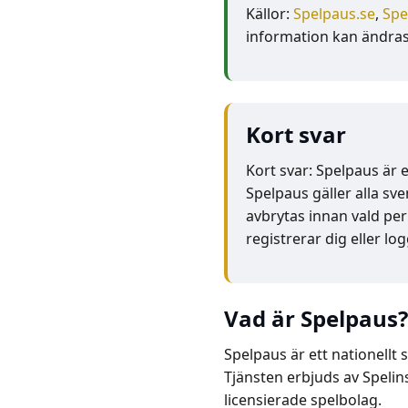
Källor:
Spelpaus.se
,
Spe
information kan ändras,
Kort svar
Kort svar: Spelpaus är 
Spelpaus gäller alla sv
avbrytas innan vald per
registrerar dig eller log
Vad är Spelpaus?
Spelpaus är ett nationell
Tjänsten erbjuds av Spelins
licensierade spelbolag.