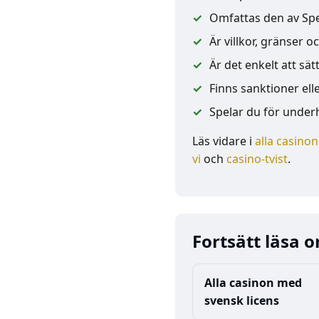
Omfattas den av Spe
Är villkor, gränser 
Är det enkelt att sät
Finns sanktioner ell
Spelar du för under
Läs vidare i
alla casino
vi
och
casino-tvist
.
Fortsätt läsa 
Alla casinon med
svensk licens