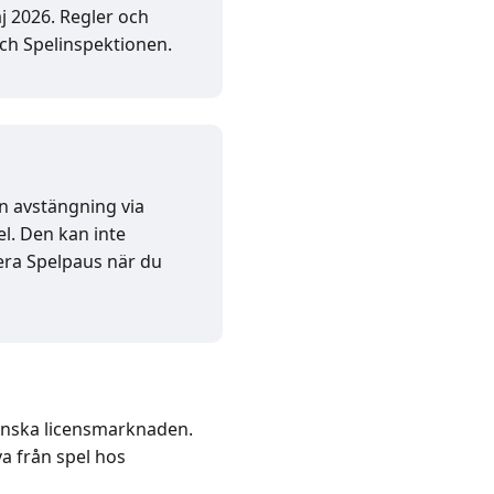
j 2026. Regler och
och Spelinspektionen.
En avstängning via
el. Den kan inte
lera Spelpaus när du
venska licensmarknaden.
va från spel hos