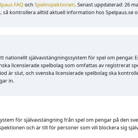
lpaus FAQ
och
Spelinspektionen
. Senast uppdaterad: 26 ma
 så kontrollera alltid aktuell information hos Spelpaus.se 
ett nationellt självavstängningssystem för spel om pengar. 
enska licensierade spelbolag som omfattas av registrerat sp
iod är slut, och svenska licensierade spelbolag ska kontrol
gar in.
t system för självavstängning från spel om pengar på den s
pektionen och är till för personer som vill blockera sig själ