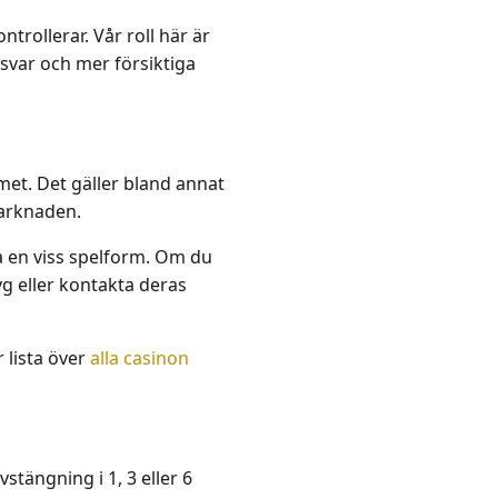
trollerar. Vår roll här är
svar och mer försiktiga
met. Det gäller bland annat
marknaden.
ra en viss spelform. Om du
g eller kontakta deras
 lista över
alla casinon
stängning i 1, 3 eller 6